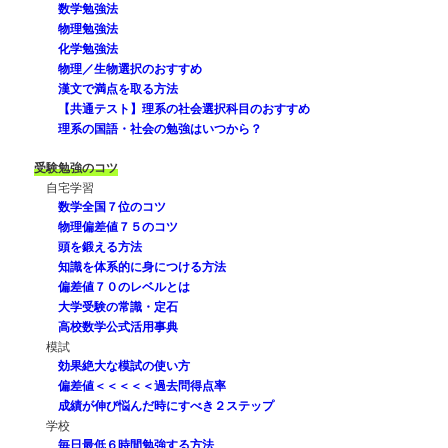
数学勉強法
物理勉強法
化学勉強法
物理／生物選択のおすすめ
漢文で満点を取る方法
【共通テスト】理系の社会選択科目のおすすめ
理系の国語・社会の勉強はいつから？
受験勉強のコツ
自宅学習
数学全国７位のコツ
物理偏差値７５のコツ
頭を鍛える方法
知識を体系的に身につける方法
偏差値７０のレベルとは
大学受験の常識・定石
高校数学公式活用事典
模試
効果絶大な模試の使い方
偏差値＜＜＜＜＜過去問得点率
成績が伸び悩んだ時にすべき２ステップ
学校
毎日最低６時間勉強する方法