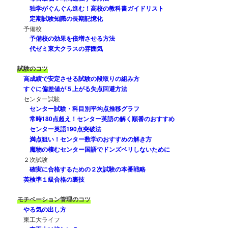
独学がぐんぐん進む！高校の教科書ガイドリスト
定期試験知識の長期記憶化
予備校
予備校の効果を倍増させる方法
代ゼミ東大クラスの雰囲気
試験のコツ
高成績で安定させる試験の段取りの組み方
すぐに偏差値が５上がる失点回避方法
センター試験
センター試験・科目別平均点推移グラフ
常時180点超え！センター英語の解く順番のおすすめ
センター英語190点突破法
満点狙い！センター数学のおすすめの解き方
魔物の棲むセンター国語でドンズベリしないために
２次試験
確実に合格するための２次試験の本番戦略
英検準１級合格の裏技
モチベーション管理のコツ
やる気の出し方
東工大ライフ