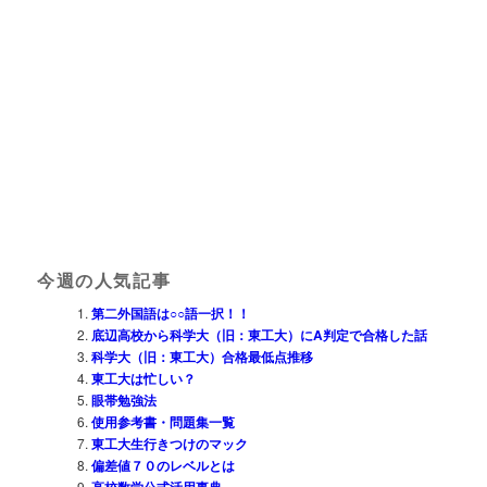
今週の人気記事
第二外国語は○○語一択！！
底辺高校から科学大（旧：東工大）にA判定で合格した話
科学大（旧：東工大）合格最低点推移
東工大は忙しい？
眼帯勉強法
使用参考書・問題集一覧
東工大生行きつけのマック
偏差値７０のレベルとは
高校数学公式活用事典