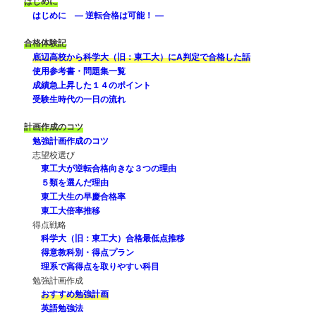
はじめに
はじめに — 逆転合格は可能！ —
合格体験記
底辺高校から科学大（旧：東工大）にA判定で合格した話
使用参考書・問題集一覧
成績急上昇した１４のポイント
受験生時代の一日の流れ
計画作成のコツ
勉強計画作成のコツ
志望校選び
東工大が逆転合格向きな３つの理由
５類を選んだ理由
東工大生の早慶合格率
東工大倍率推移
得点戦略
科学大（旧：東工大）合格最低点推移
得意教科別・得点プラン
理系で高得点を取りやすい科目
勉強計画作成
おすすめ勉強計画
英語勉強法