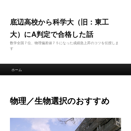
底辺高校から科学大（旧：東工
大）にA判定で合格した話
数学全国７位、物理偏差値７５になった成績急上昇のコツを伝授しま
す
メインメニュー
ホーム
メインコンテンツへ移動
サブコンテンツへ移動
物理／生物選択のおすすめ