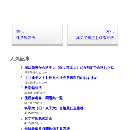
前へ
次へ
化学勉強法
漢文で満点を取る方法
人気記事
底辺高校から科学大（旧：東工大）にA判定で合格した話
215.5k件のビュー
【共通テスト】理系の社会選択科目のおすすめ
133.9k件のビュー
数学勉強法
89.8k件のビュー
使用参考書・問題集一覧
51.7k件のビュー
科学大（旧：東工大）合格最低点推移
46.2k件のビュー
おすすめ勉強計画
45.7k件のビュー
毎日最低６時間勉強する方法