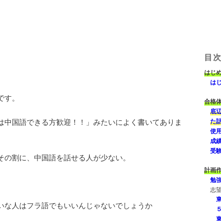
目
はじ
はじ
です。
合格
底
は中国語できる方歓迎！！」みたいによく書いてありま
た
使
成
受
その割に、中国語を話せる人が少ない。
計画
勉
志
いな人はフラ語でもいいんじゃないでしょうか