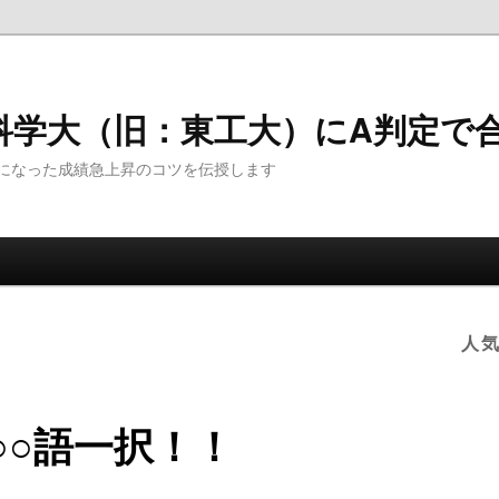
科学大（旧：東工大）にA判定で
になった成績急上昇のコツを伝授します
人
○○語一択！！