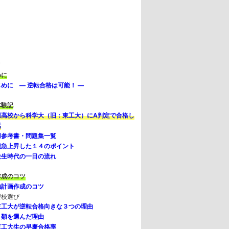
次
めに
めに — 逆転合格は可能！ —
体験記
辺高校から科学大（旧：東工大）にA判定で合格し
話
用参考書・問題集一覧
績急上昇した１４のポイント
験生時代の一日の流れ
作成のコツ
強計画作成のコツ
望校選び
東工大が逆転合格向きな３つの理由
５類を選んだ理由
東工大生の早慶合格率