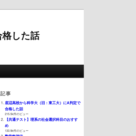
合格した話
気記事
底辺高校から科学大（旧：東工大）にA判定で
合格した話
215.5k件のビュー
【共通テスト】理系の社会選択科目のおすす
め
133.9k件のビュー
数学勉強法