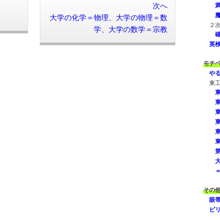
次へ
大学の化学＝物理、大学の物理＝数
２
学、大学の数学＝宗教
英
モチ
や
東
その
眼
ビ