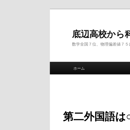
底辺高校から
数学全国７位、物理偏差値７５
メインメニュー
ホーム
メインコンテンツへ移動
サブコンテンツへ移動
第二外国語は