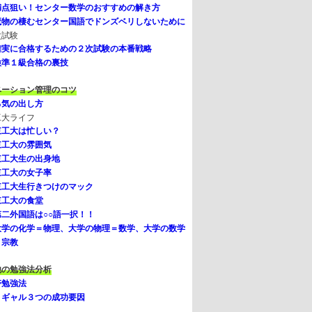
満点狙い！センター数学のおすすめの解き方
魔物の棲むセンター国語でドンズベリしないために
次試験
確実に合格するための２次試験の本番戦略
検準１級合格の裏技
ベーション管理のコツ
る気の出し方
工大ライフ
東工大は忙しい？
東工大の雰囲気
東工大生の出身地
東工大の女子率
東工大生行きつけのマック
東工大の食堂
第二外国語は○○語一択！！
大学の化学＝物理、大学の物理＝数学、大学の数学
＝宗教
他の勉強法分析
帯勉強法
リギャル３つの成功要因