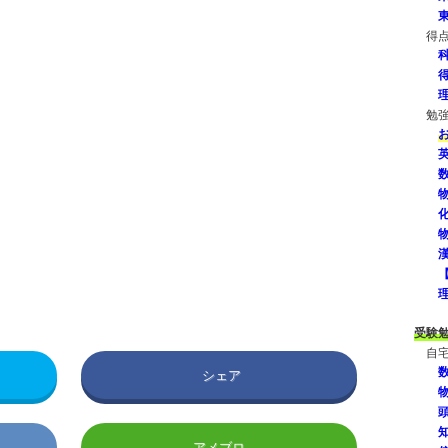
得
勉
受験
自
シェア
アメブロ