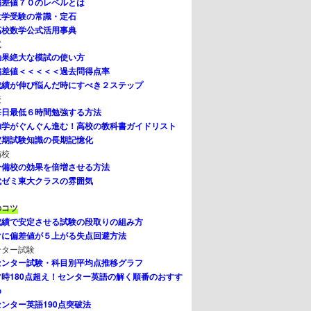
偏差値７０のレベルとは
大学受験の常識・定石
高校数学公式活用事典
試
効果絶大な模試の使い方
偏差値＜＜＜＜＜過去問得点率
成績が伸び悩んだ時にすべき２ステップ
校
毎日最低６時間勉強する方法
独学がぐんぐん進む！高校の教科書ガイドリスト
定期試験知識の長期記憶化
備校
予備校の効果を倍増させる方法
代ゼミ東大クラスの雰囲気
のコツ
成績で安定させる試験の段取りの組み方
ぐに偏差値が５上がる失点回避方法
ンター試験
センター試験・科目別平均点推移グラフ
常時180点超え！センター英語の解く順番のおすす
め
センター英語190点突破法