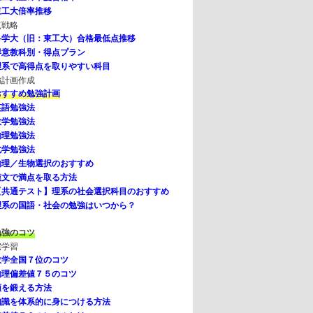
東工大倍率推移
点戦略
科学大（旧：東工大）合格最低点推移
得意教科別・得点プラン
理系で高得点を取りやすい科目
強計画作成
おすすめ勉強計画
英語勉強法
数学勉強法
物理勉強法
化学勉強法
物理／生物選択のおすすめ
漢文で満点を取る方法
【共通テスト】理系の社会選択科目のおすすめ
理系の国語・社会の勉強はいつから？
勉強のコツ
宅学習
数学全国７位のコツ
物理偏差値７５のコツ
頭を鍛える方法
知識を体系的に身につける方法