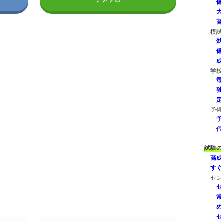
模
学
予
試験
高
す
セ