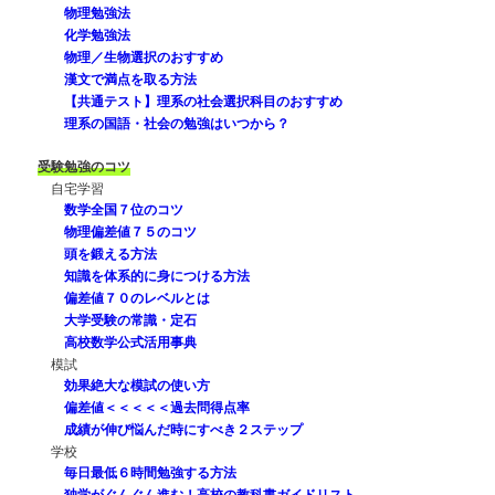
物理勉強法
化学勉強法
物理／生物選択のおすすめ
漢文で満点を取る方法
【共通テスト】理系の社会選択科目のおすすめ
理系の国語・社会の勉強はいつから？
受験勉強のコツ
自宅学習
数学全国７位のコツ
物理偏差値７５のコツ
頭を鍛える方法
知識を体系的に身につける方法
偏差値７０のレベルとは
大学受験の常識・定石
高校数学公式活用事典
模試
効果絶大な模試の使い方
偏差値＜＜＜＜＜過去問得点率
成績が伸び悩んだ時にすべき２ステップ
学校
毎日最低６時間勉強する方法
独学がぐんぐん進む！高校の教科書ガイドリスト