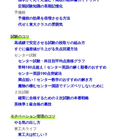
定期試験知識の長期記憶化
予備校
予備校の効果を倍増させる方法
代ゼミ東大クラスの雰囲気
試験のコツ
高成績で安定させる試験の段取りの組み方
すぐに偏差値が５上がる失点回避方法
センター試験
センター試験・科目別平均点推移グラフ
常時180点超え！センター英語の解く順番のおすすめ
センター英語190点突破法
満点狙い！センター数学のおすすめの解き方
魔物の棲むセンター国語でドンズベリしないために
２次試験
確実に合格するための２次試験の本番戦略
英検準１級合格の裏技
モチベーション管理のコツ
やる気の出し方
東工大ライフ
東工大は忙しい？