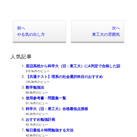
前へ
次へ
やる気の出し方
東工大の雰囲気
人気記事
底辺高校から科学大（旧：東工大）にA判定で合格した話
215.5k件のビュー
【共通テスト】理系の社会選択科目のおすすめ
133.9k件のビュー
数学勉強法
89.8k件のビュー
使用参考書・問題集一覧
51.7k件のビュー
科学大（旧：東工大）合格最低点推移
46.2k件のビュー
おすすめ勉強計画
45.7k件のビュー
毎日最低６時間勉強する方法
42.8k件のビュー