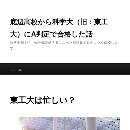
底辺高校から科学大（旧：東工
大）にA判定で合格した話
数学全国７位、物理偏差値７５になった成績急上昇のコツを伝授しま
す
メインメニュー
ホーム
メインコンテンツへ移動
サブコンテンツへ移動
東工大は忙しい？