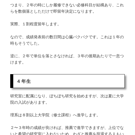
つまり、２年の時にしか履修できない必修科目が結構あり、これ
らを数個落としただけで即留年決定になります。
実際、１割程度留年します。
なので、成績発表前の数日間は心臓バクバクです。これは１年の
時もそうでした。
逆に、２年で単位を落とさなければ、３年の後期あたりで一息つ
けます。
４年生
研究室に配属になり、ぼちぼち研究を始めますが、次は夏に大学
院の入試があります。
理系は８割以上大学院（修士課程）へ進学します。
２〜３年時の成績が良ければ、推薦で進学できますが、上位でな
いと希望の研究室に入れないため、わざと推薦を辞退する人もい