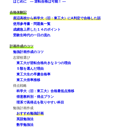
はじめに — 逆転合格は可能！ —
合格体験記
底辺高校から科学大（旧：東工大）にA判定で合格した話
使用参考書・問題集一覧
成績急上昇した１４のポイント
受験生時代の一日の流れ
計画作成のコツ
勉強計画作成のコツ
志望校選び
東工大が逆転合格向きな３つの理由
５類を選んだ理由
東工大生の早慶合格率
東工大倍率推移
得点戦略
科学大（旧：東工大）合格最低点推移
得意教科別・得点プラン
理系で高得点を取りやすい科目
勉強計画作成
おすすめ勉強計画
英語勉強法
数学勉強法