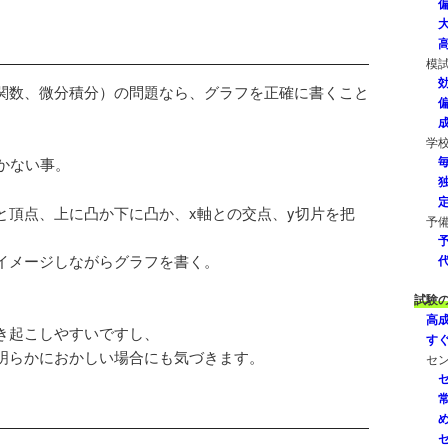
模
関数、微分積分）の問題なら、グラフを正確に書くこと
学
かない事。
と頂点、上に凸か下に凸か、x軸との交点、y切片を把
予
イメージしながらグラフを書く。
試験
高
き起こしやすいですし、
す
明らかにおかしい場合にも気づきます。
セ