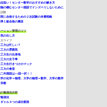
満点狙い！センター数学のおすすめの解き方
魔物の棲むセンター国語でドンズベリしないために
次試験
確実に合格するための２次試験の本番戦略
検準１級合格の裏技
ベーション管理のコツ
る気の出し方
工大ライフ
東工大は忙しい？
東工大の雰囲気
東工大生の出身地
東工大の女子率
東工大生行きつけのマック
東工大の食堂
第二外国語は○○語一択！！
大学の化学＝物理、大学の物理＝数学、大学の数学
＝宗教
他の勉強法分析
帯勉強法
リギャル３つの成功要因