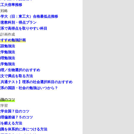
東工大倍率推移
点戦略
科学大（旧：東工大）合格最低点推移
得意教科別・得点プラン
理系で高得点を取りやすい科目
強計画作成
おすすめ勉強計画
英語勉強法
数学勉強法
物理勉強法
化学勉強法
物理／生物選択のおすすめ
漢文で満点を取る方法
【共通テスト】理系の社会選択科目のおすすめ
理系の国語・社会の勉強はいつから？
勉強のコツ
宅学習
数学全国７位のコツ
物理偏差値７５のコツ
頭を鍛える方法
知識を体系的に身につける方法