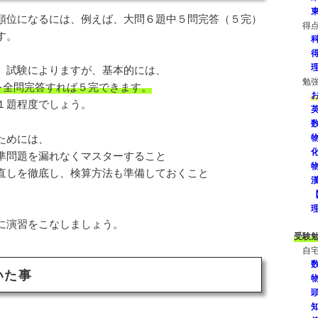
順位になるには、例えば、大問６題中５問完答（５完）
得
す。
、試験によりますが、基本的には、
勉
を全問完答すれば５完できます。
１題程度でしょう。
ためには、
準問題を漏れなくマスターすること
直しを徹底し、検算方法も準備しておくこと
に演習をこなしましょう。
受験
自
いた事