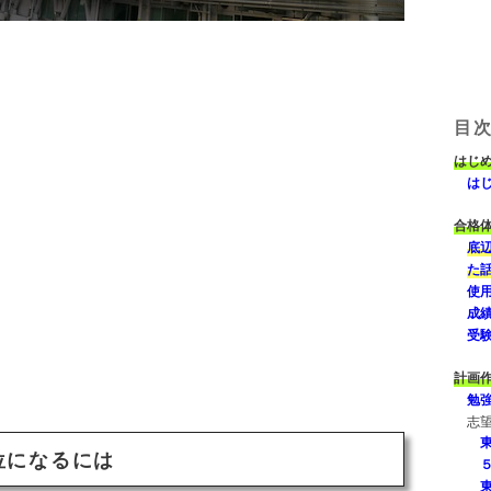
目
はじ
はじ
合格
底
た
使
成
受
計画
勉
志
位になるには