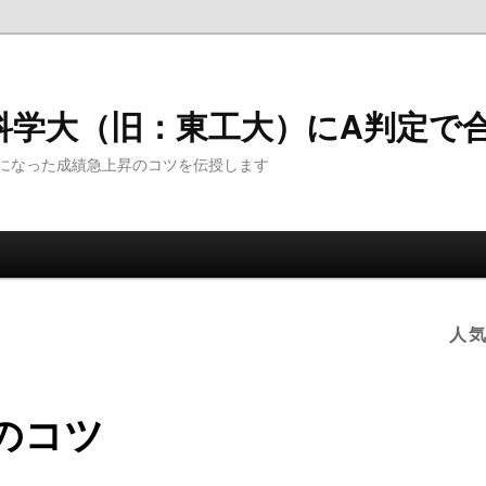
科学大（旧：東工大）にA判定で
になった成績急上昇のコツを伝授します
人
のコツ