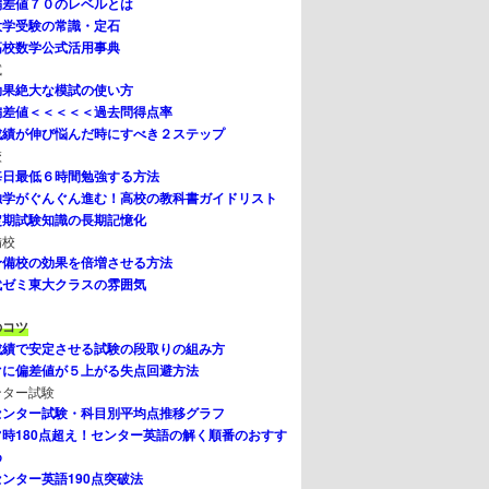
偏差値７０のレベルとは
大学受験の常識・定石
高校数学公式活用事典
試
効果絶大な模試の使い方
偏差値＜＜＜＜＜過去問得点率
成績が伸び悩んだ時にすべき２ステップ
校
毎日最低６時間勉強する方法
独学がぐんぐん進む！高校の教科書ガイドリスト
定期試験知識の長期記憶化
備校
予備校の効果を倍増させる方法
代ゼミ東大クラスの雰囲気
のコツ
成績で安定させる試験の段取りの組み方
ぐに偏差値が５上がる失点回避方法
ンター試験
センター試験・科目別平均点推移グラフ
常時180点超え！センター英語の解く順番のおすす
め
センター英語190点突破法