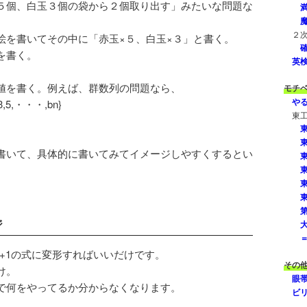
５個、白玉３個の袋から２個取り出す」みたいな問題な
２
絵を書いてその中に「赤玉×５、白玉×３」と書く。
を書く。
英
値を書く。例えば、群数列の問題なら、
モチ
や
{1,3,5,・・・,bn}
東
書いて、具体的に書いてみてイメージしやすくするとい
ジ
k+1の式に変形すればいいだけです。
その
け。
眼
で何をやってるか分からなくなります。
ビ