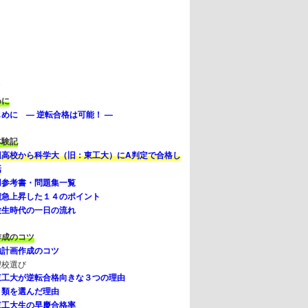
次
めに
めに — 逆転合格は可能！ —
体験記
辺高校から科学大（旧：東工大）にA判定で合格し
話
用参考書・問題集一覧
績急上昇した１４のポイント
験生時代の一日の流れ
作成のコツ
強計画作成のコツ
望校選び
東工大が逆転合格向きな３つの理由
５類を選んだ理由
東工大生の早慶合格率