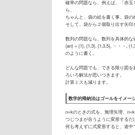
確率の問題なら、例えば、「赤玉
ら、
ちゃんと、袋の絵を書く事。袋の
そして、袋から２個取り出す矢印
数列の問題なら、数列を具体的な
{an} = {1}, {1,3}, {1,3,5}, ・・・, 
のように書く。
どんな問題でも、できる限り図を
ろいろ解法が思いつきます。
計算ミスも減ります。
数学的帰納法はゴールをイメー
n=kのときの式を、無理矢理、n=
つじつまが合うように変形するだ
何も考えずに式変形すると、途中