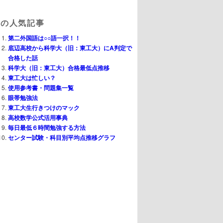
週の人気記事
第二外国語は○○語一択！！
底辺高校から科学大（旧：東工大）にA判定で
合格した話
科学大（旧：東工大）合格最低点推移
東工大は忙しい？
使用参考書・問題集一覧
眼帯勉強法
東工大生行きつけのマック
高校数学公式活用事典
毎日最低６時間勉強する方法
センター試験・科目別平均点推移グラフ