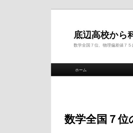
底辺高校から
数学全国７位、物理偏差値７５
メインメニュー
ホーム
メインコンテンツへ移動
サブコンテンツへ移動
数学全国７位