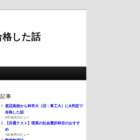
合格した話
気記事
底辺高校から科学大（旧：東工大）にA判定で
合格した話
215.5k件のビュー
【共通テスト】理系の社会選択科目のおすす
め
133.9k件のビュー
数学勉強法